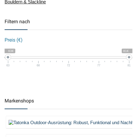
Bouldern & Slackline
Filtern nach
Preis (€)
63€
81€
63
68
72
77
81
Markenshops