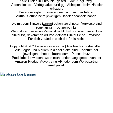
* alle Preise in Euro inkl. gesetzl. MwSt. ggf. zzgl.
Versandkosten. Verfügbarkeit und ggf. Abholpreis beim Händler
erfragen.
Die angezeigten Preise können sich seit der letzten
Aktualısıerung beim jeweiligen Händler geändert haben.
Die mit dem
Hinweis
gekennzeichneten Verweıse sind
sogenannte Provısıon-Lınks.
Wenn du auf so einen Verweıslink klickst und über diesen Lınk
einkaufst, bekommen wir von deinem Einkauf eine Provısıon.
Für dich verändert sıch der Preis nicht.
Copyright © 2020 www.outerdoors.de | Alle Rechte vorbehalten |
Alle Logos und Marken in dieser Seite sind Eigentum der
jeweiligen Inhaber |
Impressum
|
Datenschutz
Produktbılder werden, wenn nıcht anders angegeben, von der
Amazon Product Advertısıng API oder dem Werbepartner
bereıtgestellt.