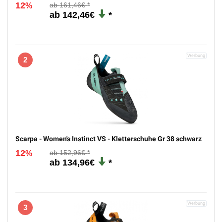
12
161,46€
%
142,46€
2
Scarpa - Women's Instinct VS - Kletterschuhe Gr 38 schwarz
12
152,96€
%
134,96€
3