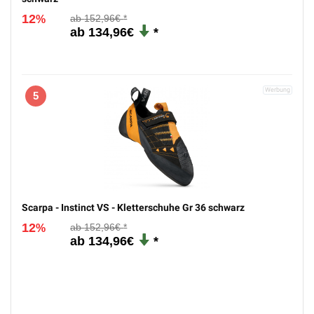
12
152,96€
%
134,96€
5
Scarpa - Instinct VS - Kletterschuhe Gr 36 schwarz
12
152,96€
%
134,96€