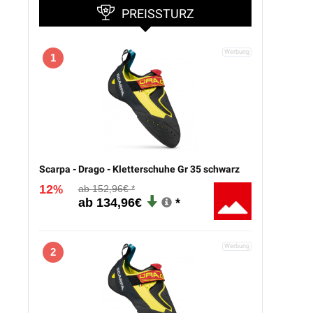
PREISSTURZ
1
Scarpa - Drago - Kletterschuhe Gr 35 schwarz
12
152,96€
%
134,96€
2