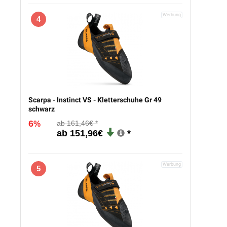
4
Scarpa - Instinct VS - Kletterschuhe Gr 49
schwarz
6
161,46€
%
151,96€
5