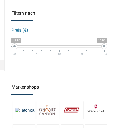
Filtern nach
Preis (€)
33€
103€
33
51
68
86
103
Markenshops