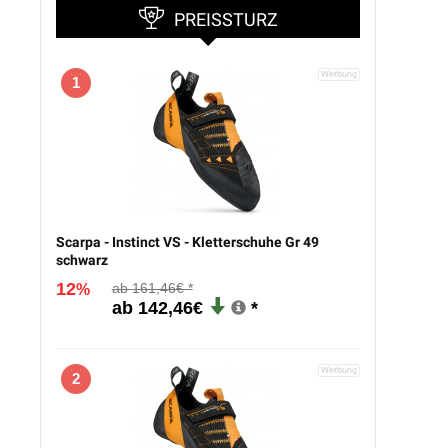
PREISSTURZ
1
Scarpa - Instinct VS - Kletterschuhe Gr 49
schwarz
12
161,46€
%
142,46€
2