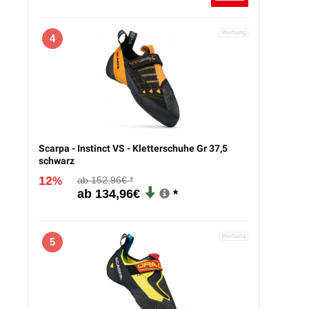
4
Scarpa - Instinct VS - Kletterschuhe Gr 37,5
schwarz
12
152,96€
%
134,96€
5