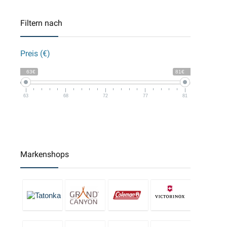
Filtern nach
Preis (€)
63€
81€
63
68
72
77
81
Markenshops