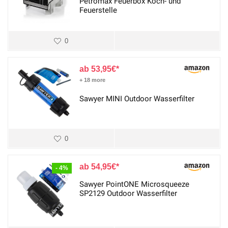
Petromax Feuerbox Koch- und
Feuerstelle
0
53,95
€
+ 18 more
Sawyer MINI Outdoor Wasserfilter
0
54,95
€
- 4%
Sawyer PointONE Microsqueeze
SP2129 Outdoor Wasserfilter