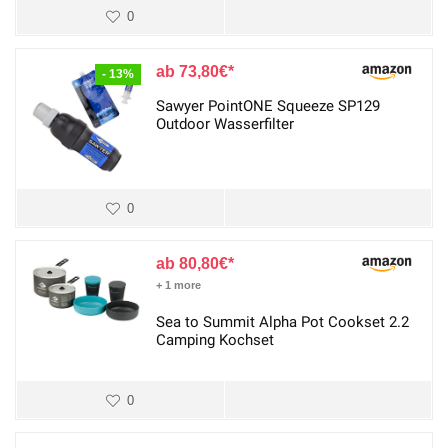
0
73,80
€
- 13%
Sawyer PointONE Squeeze SP129
Outdoor Wasserfilter
0
80,80
€
+ 1 more
Sea to Summit Alpha Pot Cookset 2.2
Camping Kochset
0