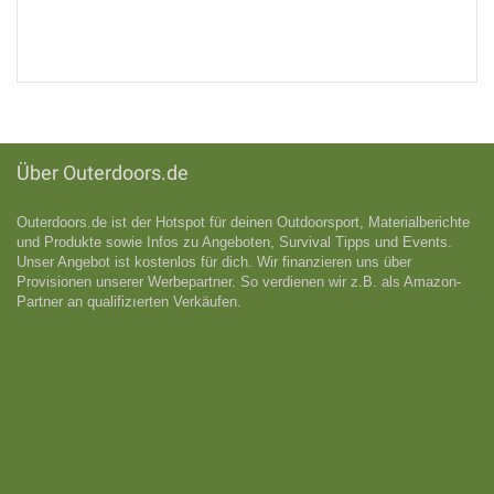
Scarpa - Instinct VS - Kletterschuhe Gr 35,5 schwarz
6
152,96€
%
143,96€
Über Outerdoors.de
Outerdoors.de ist der Hotspot für deinen Outdoorsport, Materialberichte
und Produkte sowie Infos zu Angeboten, Survival Tipps und Events.
Unser Angebot ist kostenlos für dich. Wir finanzieren uns über
Provisionen unserer Werbepartner. So verdienen wir z.B. als Amazon-
Partner an qualifizıerten Verkäufen.