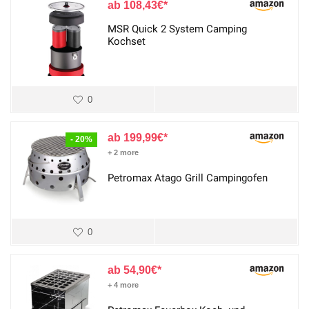
108,43
€
MSR Quick 2 System Camping
Kochset
0
199,99
€
- 20%
+ 2 more
Petromax Atago Grill Campingofen
0
54,90
€
+ 4 more