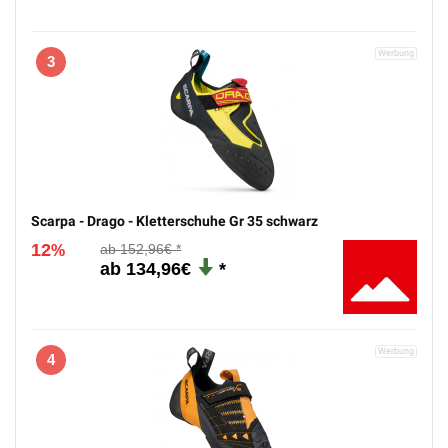
Scarpa - Instinct VS-R - Kletterschuhe Gr 36,5 schwarz/blau
12
152,96€
%
134,96€
3
Scarpa - Drago - Kletterschuhe Gr 35 schwarz
12
152,96€
%
134,96€