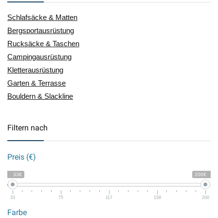
Schlafsäcke & Matten
Bergsportausrüstung
Rucksäcke & Taschen
Campingausrüstung
Kletterausrüstung
Garten & Terrasse
Bouldern & Slackline
Filtern nach
Preis (€)
33€
200€
33
75
117
158
200
Farbe