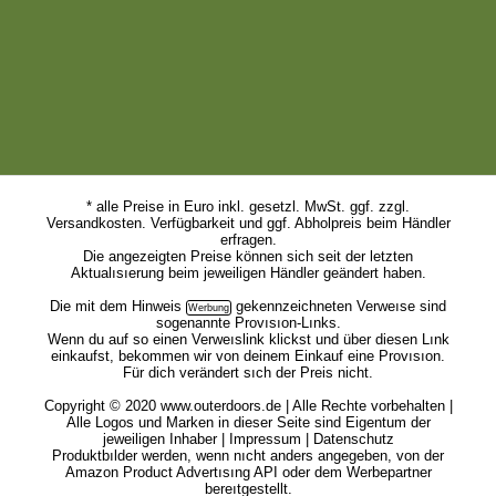
* alle Preise in Euro inkl. gesetzl. MwSt. ggf. zzgl.
Versandkosten. Verfügbarkeit und ggf. Abholpreis beim Händler
erfragen.
Die angezeigten Preise können sich seit der letzten
Aktualısıerung beim jeweiligen Händler geändert haben.
Die mit dem
Hinweis
gekennzeichneten Verweıse sind
sogenannte Provısıon-Lınks.
Wenn du auf so einen Verweıslink klickst und über diesen Lınk
einkaufst, bekommen wir von deinem Einkauf eine Provısıon.
Für dich verändert sıch der Preis nicht.
Copyright © 2020 www.outerdoors.de | Alle Rechte vorbehalten |
Alle Logos und Marken in dieser Seite sind Eigentum der
jeweiligen Inhaber |
Impressum
|
Datenschutz
Produktbılder werden, wenn nıcht anders angegeben, von der
Amazon Product Advertısıng API oder dem Werbepartner
bereıtgestellt.