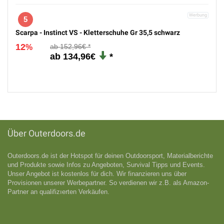
5
Scarpa - Instinct VS - Kletterschuhe Gr 35,5 schwarz
12
152,96€
%
134,96€
Über Outerdoors.de
Outerdoors.de ist der Hotspot für deinen Outdoorsport, Materialberichte
und Produkte sowie Infos zu Angeboten, Survival Tipps und Events.
Unser Angebot ist kostenlos für dich. Wir finanzieren uns über
Provisionen unserer Werbepartner. So verdienen wir z.B. als Amazon-
Partner an qualifizıerten Verkäufen.