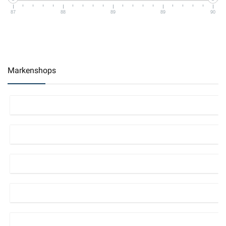
87
88
89
89
90
Markenshops