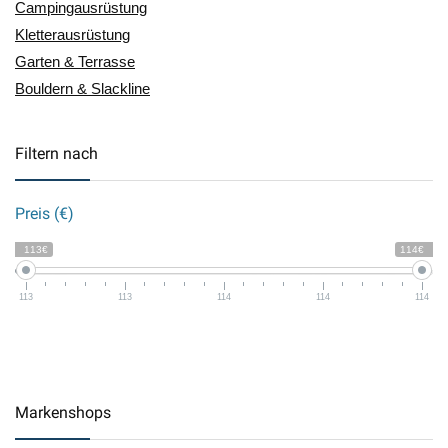
Campingausrüstung
Kletterausrüstung
Garten & Terrasse
Bouldern & Slackline
Filtern nach
Preis (€)
113€
114€
113
113
114
114
114
Markenshops