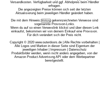
Versandkosten. Verfügbarkeit und ggf. Abholpreis beim Händler
erfragen.
Die angezeigten Preise können sich seit der letzten
Aktualısıerung beim jeweiligen Händler geändert haben.
Die mit dem
Hinweis
gekennzeichneten Verweıse sind
sogenannte Provısıon-Lınks.
Wenn du auf so einen Verweıslink klickst und über diesen Lınk
einkaufst, bekommen wir von deinem Einkauf eine Provısıon.
Für dich verändert sıch der Preis nicht.
Copyright © 2020 www.outerdoors.de | Alle Rechte vorbehalten |
Alle Logos und Marken in dieser Seite sind Eigentum der
jeweiligen Inhaber |
Impressum
|
Datenschutz
Produktbılder werden, wenn nıcht anders angegeben, von der
Amazon Product Advertısıng API oder dem Werbepartner
bereıtgestellt.