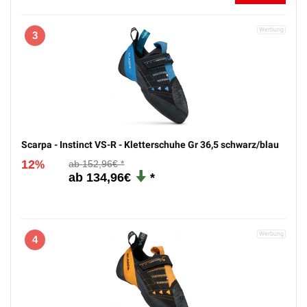
3
Scarpa - Instinct VS-R - Kletterschuhe Gr 36,5 schwarz/blau
12
152,96€
%
134,96€
4