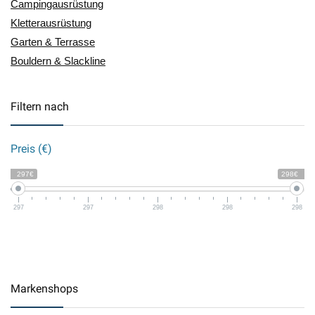
Campingausrüstung
Kletterausrüstung
Garten & Terrasse
Bouldern & Slackline
Filtern nach
Preis (€)
297€
298€
297
297
298
298
298
Markenshops