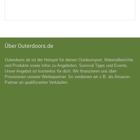
Über Outerdoors.de
Outerdoors.de ist der Hotspot für deinen Outdoorsport, Materialberichte
und Produkte sowie Infos zu Angeboten, Survival Tipps und Events.
Unser Angebot ist kostenlos für dich. Wir finanzieren uns über
Provisionen unserer Werbepartner. So verdienen wir z.B. als Amazon-
Partner an qualifizıerten Verkäufen.