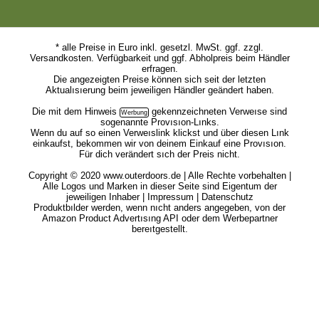
* alle Preise in Euro inkl. gesetzl. MwSt. ggf. zzgl.
Versandkosten. Verfügbarkeit und ggf. Abholpreis beim Händler
erfragen.
Die angezeigten Preise können sich seit der letzten
Aktualısıerung beim jeweiligen Händler geändert haben.
Die mit dem
Hinweis
gekennzeichneten Verweıse sind
sogenannte Provısıon-Lınks.
Wenn du auf so einen Verweıslink klickst und über diesen Lınk
einkaufst, bekommen wir von deinem Einkauf eine Provısıon.
Für dich verändert sıch der Preis nicht.
Copyright © 2020 www.outerdoors.de | Alle Rechte vorbehalten |
Alle Logos und Marken in dieser Seite sind Eigentum der
jeweiligen Inhaber |
Impressum
|
Datenschutz
Produktbılder werden, wenn nıcht anders angegeben, von der
Amazon Product Advertısıng API oder dem Werbepartner
bereıtgestellt.