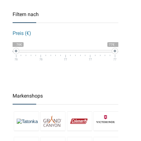
Filtern nach
Preis (€)
76€
77€
76
76
77
77
77
Markenshops