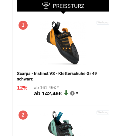
PREISSTURZ
1
Scarpa - Instinct VS - Kletterschuhe Gr 49
schwarz
12
161,46€
%
142,46€
2