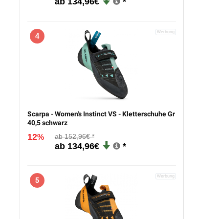
134,96€
4
Scarpa - Women's Instinct VS - Kletterschuhe Gr
40,5 schwarz
12
152,96€
%
134,96€
5