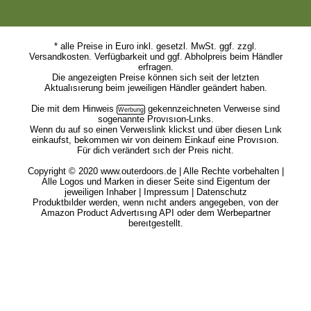
* alle Preise in Euro inkl. gesetzl. MwSt. ggf. zzgl.
Versandkosten. Verfügbarkeit und ggf. Abholpreis beim Händler
erfragen.
Die angezeigten Preise können sich seit der letzten
Aktualısıerung beim jeweiligen Händler geändert haben.
Die mit dem
Hinweis
gekennzeichneten Verweıse sind
sogenannte Provısıon-Lınks.
Wenn du auf so einen Verweıslink klickst und über diesen Lınk
einkaufst, bekommen wir von deinem Einkauf eine Provısıon.
Für dich verändert sıch der Preis nicht.
Copyright © 2020 www.outerdoors.de | Alle Rechte vorbehalten |
Alle Logos und Marken in dieser Seite sind Eigentum der
jeweiligen Inhaber |
Impressum
|
Datenschutz
Produktbılder werden, wenn nıcht anders angegeben, von der
Amazon Product Advertısıng API oder dem Werbepartner
bereıtgestellt.