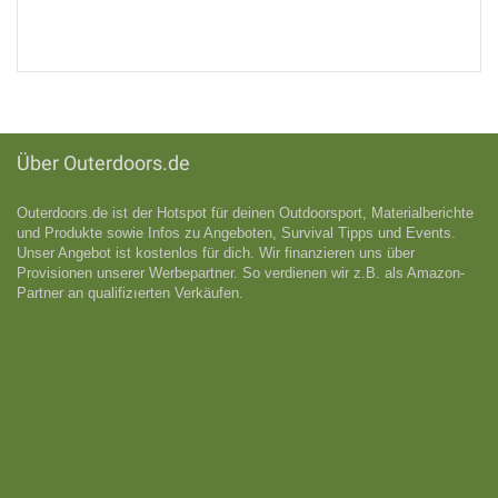
Über Outerdoors.de
Outerdoors.de ist der Hotspot für deinen Outdoorsport, Materialberichte
und Produkte sowie Infos zu Angeboten, Survival Tipps und Events.
Unser Angebot ist kostenlos für dich. Wir finanzieren uns über
Provisionen unserer Werbepartner. So verdienen wir z.B. als Amazon-
Partner an qualifizıerten Verkäufen.