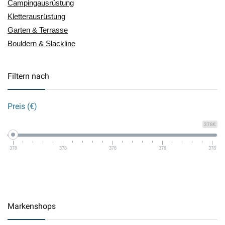
Campingausrüstung
Kletterausrüstung
Garten & Terrasse
Bouldern & Slackline
Filtern nach
Preis (€)
378€
378
378
378
378
378
Markenshops