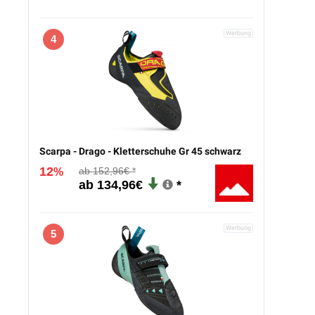
4
Scarpa - Drago - Kletterschuhe Gr 45 schwarz
12
152,96€
%
134,96€
5