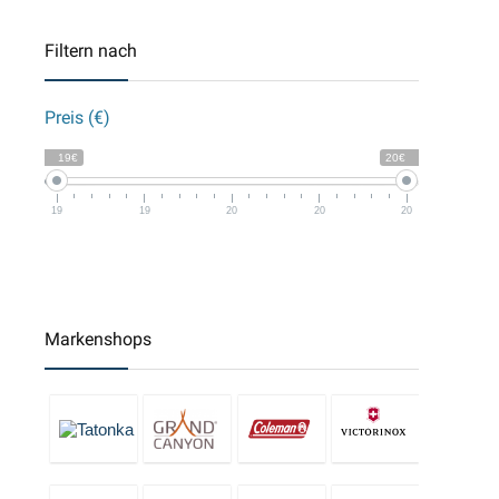
Filtern nach
Preis (€)
19€
20€
19
19
20
20
20
Markenshops