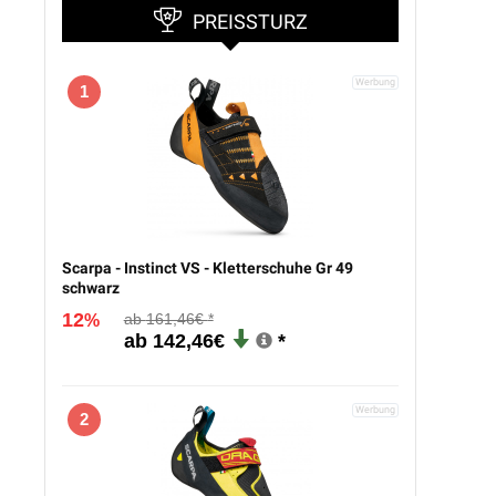
PREISSTURZ
1
Scarpa - Instinct VS - Kletterschuhe Gr 49
schwarz
12
161,46€
%
142,46€
2