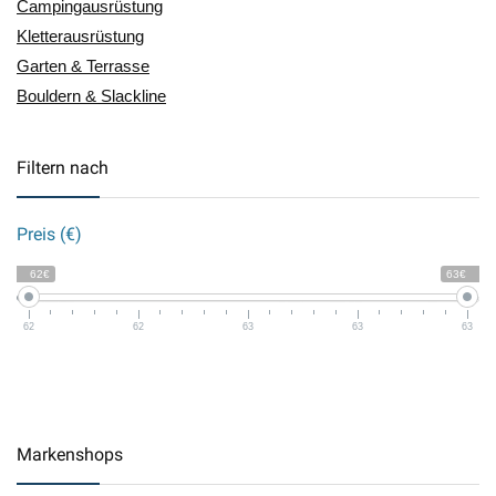
Campingausrüstung
Kletterausrüstung
Garten & Terrasse
Bouldern & Slackline
Filtern nach
Preis (€)
62€
63€
62
62
63
63
63
Markenshops