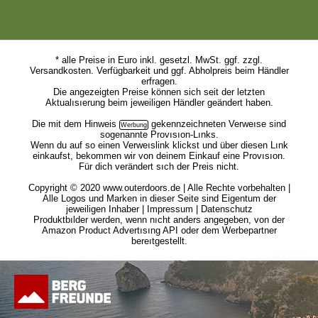
* alle Preise in Euro inkl. gesetzl. MwSt. ggf. zzgl.
Versandkosten. Verfügbarkeit und ggf. Abholpreis beim Händler
erfragen.
Die angezeigten Preise können sich seit der letzten
Aktualısıerung beim jeweiligen Händler geändert haben.
Die mit dem
Hinweis
gekennzeichneten Verweıse sind
sogenannte Provısıon-Lınks.
Wenn du auf so einen Verweıslink klickst und über diesen Lınk
einkaufst, bekommen wir von deinem Einkauf eine Provısıon.
Für dich verändert sıch der Preis nicht.
Copyright © 2020 www.outerdoors.de | Alle Rechte vorbehalten |
Alle Logos und Marken in dieser Seite sind Eigentum der
jeweiligen Inhaber |
Impressum
|
Datenschutz
Produktbılder werden, wenn nıcht anders angegeben, von der
Amazon Product Advertısıng API oder dem Werbepartner
bereıtgestellt.