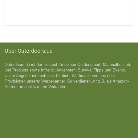
Über Outerdoors.de
Outerdoors.de ist der Hotspot für deinen Outdoorsport, Materialberichte
und Produkte sowie Infos zu Angeboten, Survival Tipps und Events.
Unser Angebot ist kostenlos für dich. Wir finanzieren uns über
Provisionen unserer Werbepartner. So verdienen wir z.B. als Amazon-
Partner an qualifizıerten Verkäufen.