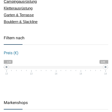
Campingausrüstung
Kletterausrüstung
Garten & Terrasse
Bouldern & Slackline
Filtern nach
Preis (€)
13€
14€
13
13
14
14
14
Markenshops