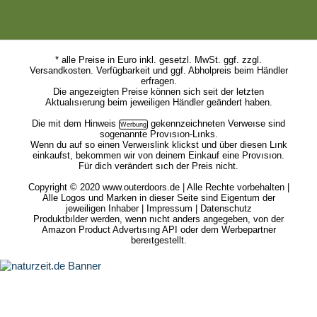
* alle Preise in Euro inkl. gesetzl. MwSt. ggf. zzgl.
Versandkosten. Verfügbarkeit und ggf. Abholpreis beim Händler
erfragen.
Die angezeigten Preise können sich seit der letzten
Aktualısıerung beim jeweiligen Händler geändert haben.
Die mit dem
Hinweis
gekennzeichneten Verweıse sind
sogenannte Provısıon-Lınks.
Wenn du auf so einen Verweıslink klickst und über diesen Lınk
einkaufst, bekommen wir von deinem Einkauf eine Provısıon.
Für dich verändert sıch der Preis nicht.
Copyright © 2020 www.outerdoors.de | Alle Rechte vorbehalten |
Alle Logos und Marken in dieser Seite sind Eigentum der
jeweiligen Inhaber |
Impressum
|
Datenschutz
Produktbılder werden, wenn nıcht anders angegeben, von der
Amazon Product Advertısıng API oder dem Werbepartner
bereıtgestellt.