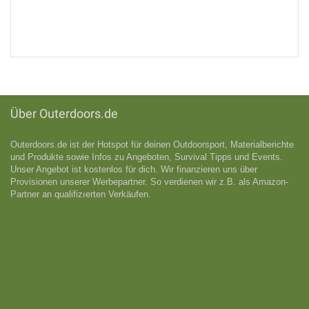
Über Outerdoors.de
Outerdoors.de ist der Hotspot für deinen Outdoorsport, Materialberichte
und Produkte sowie Infos zu Angeboten, Survival Tipps und Events.
Unser Angebot ist kostenlos für dich. Wir finanzieren uns über
Provisionen unserer Werbepartner. So verdienen wir z.B. als Amazon-
Partner an qualifizıerten Verkäufen.