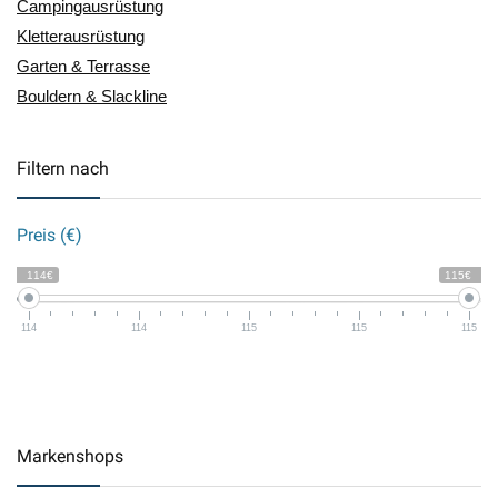
Campingausrüstung
Kletterausrüstung
Garten & Terrasse
Bouldern & Slackline
Filtern nach
Preis (€)
114€
115€
114
114
115
115
115
Markenshops