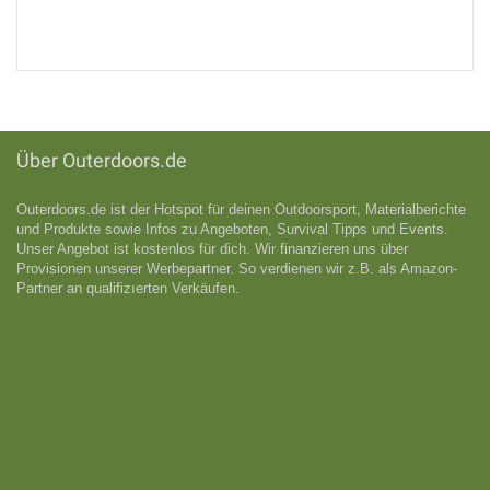
Über Outerdoors.de
Outerdoors.de ist der Hotspot für deinen Outdoorsport, Materialberichte
und Produkte sowie Infos zu Angeboten, Survival Tipps und Events.
Unser Angebot ist kostenlos für dich. Wir finanzieren uns über
Provisionen unserer Werbepartner. So verdienen wir z.B. als Amazon-
Partner an qualifizıerten Verkäufen.