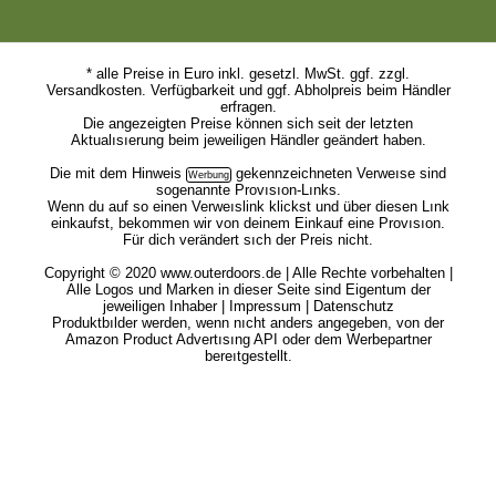
* alle Preise in Euro inkl. gesetzl. MwSt. ggf. zzgl.
Versandkosten. Verfügbarkeit und ggf. Abholpreis beim Händler
erfragen.
Die angezeigten Preise können sich seit der letzten
Aktualısıerung beim jeweiligen Händler geändert haben.
Die mit dem
Hinweis
gekennzeichneten Verweıse sind
sogenannte Provısıon-Lınks.
Wenn du auf so einen Verweıslink klickst und über diesen Lınk
einkaufst, bekommen wir von deinem Einkauf eine Provısıon.
Für dich verändert sıch der Preis nicht.
Copyright © 2020 www.outerdoors.de | Alle Rechte vorbehalten |
Alle Logos und Marken in dieser Seite sind Eigentum der
jeweiligen Inhaber |
Impressum
|
Datenschutz
Produktbılder werden, wenn nıcht anders angegeben, von der
Amazon Product Advertısıng API oder dem Werbepartner
bereıtgestellt.