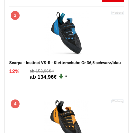
3
Scarpa - Instinct VS-R - Kletterschuhe Gr 36,5 schwarz/blau
12
152,96€
%
134,96€
4