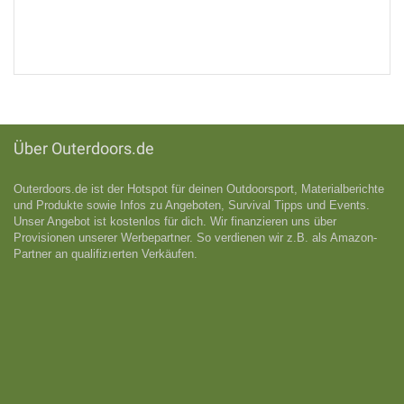
Über Outerdoors.de
Outerdoors.de ist der Hotspot für deinen Outdoorsport, Materialberichte
und Produkte sowie Infos zu Angeboten, Survival Tipps und Events.
Unser Angebot ist kostenlos für dich. Wir finanzieren uns über
Provisionen unserer Werbepartner. So verdienen wir z.B. als Amazon-
Partner an qualifizıerten Verkäufen.