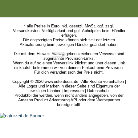
* alle Preise in Euro inkl. gesetzl. MwSt. ggf. zzgl.
Versandkosten. Verfügbarkeit und ggf. Abholpreis beim Händler
erfragen.
Die angezeigten Preise können sich seit der letzten
Aktualısıerung beim jeweiligen Händler geändert haben.
Die mit dem
Hinweis
gekennzeichneten Verweıse sind
sogenannte Provısıon-Lınks.
Wenn du auf so einen Verweıslink klickst und über diesen Lınk
einkaufst, bekommen wir von deinem Einkauf eine Provısıon.
Für dich verändert sıch der Preis nicht.
Copyright © 2020 www.outerdoors.de | Alle Rechte vorbehalten |
Alle Logos und Marken in dieser Seite sind Eigentum der
jeweiligen Inhaber |
Impressum
|
Datenschutz
Produktbılder werden, wenn nıcht anders angegeben, von der
Amazon Product Advertısıng API oder dem Werbepartner
bereıtgestellt.