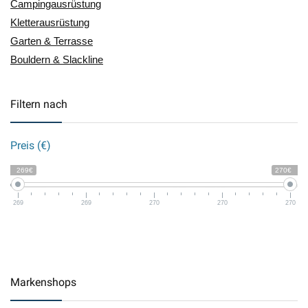
Campingausrüstung
Kletterausrüstung
Garten & Terrasse
Bouldern & Slackline
Filtern nach
Preis (€)
269€
270€
269
269
270
270
270
Markenshops