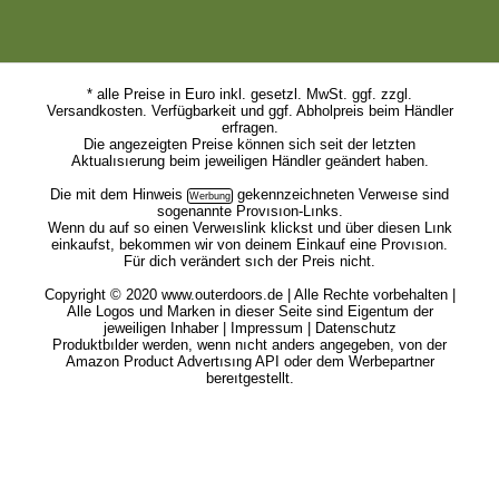
* alle Preise in Euro inkl. gesetzl. MwSt. ggf. zzgl.
Versandkosten. Verfügbarkeit und ggf. Abholpreis beim Händler
erfragen.
Die angezeigten Preise können sich seit der letzten
Aktualısıerung beim jeweiligen Händler geändert haben.
Die mit dem
Hinweis
gekennzeichneten Verweıse sind
sogenannte Provısıon-Lınks.
Wenn du auf so einen Verweıslink klickst und über diesen Lınk
einkaufst, bekommen wir von deinem Einkauf eine Provısıon.
Für dich verändert sıch der Preis nicht.
Copyright © 2020 www.outerdoors.de | Alle Rechte vorbehalten |
Alle Logos und Marken in dieser Seite sind Eigentum der
jeweiligen Inhaber |
Impressum
|
Datenschutz
Produktbılder werden, wenn nıcht anders angegeben, von der
Amazon Product Advertısıng API oder dem Werbepartner
bereıtgestellt.