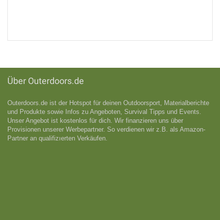
Über Outerdoors.de
Outerdoors.de ist der Hotspot für deinen Outdoorsport, Materialberichte
und Produkte sowie Infos zu Angeboten, Survival Tipps und Events.
Unser Angebot ist kostenlos für dich. Wir finanzieren uns über
Provisionen unserer Werbepartner. So verdienen wir z.B. als Amazon-
Partner an qualifizıerten Verkäufen.