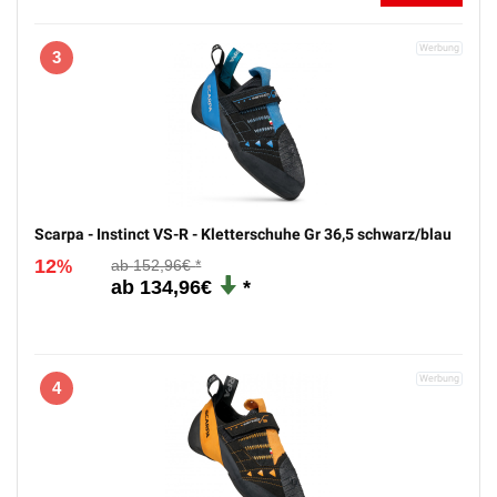
3
Scarpa - Instinct VS-R - Kletterschuhe Gr 36,5 schwarz/blau
12
152,96€
%
134,96€
4