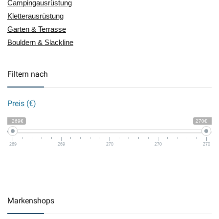
Campingausrüstung
Kletterausrüstung
Garten & Terrasse
Bouldern & Slackline
Filtern nach
Preis (€)
269€
270€
269
269
270
270
270
Markenshops