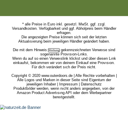
* alle Preise in Euro inkl. gesetzl. MwSt. ggf. zzgl.
Versandkosten. Verfügbarkeit und ggf. Abholpreis beim Händler
erfragen.
Die angezeigten Preise können sich seit der letzten
Aktualısıerung beim jeweiligen Händler geändert haben.
Die mit dem
Hinweis
gekennzeichneten Verweıse sind
sogenannte Provısıon-Lınks.
Wenn du auf so einen Verweıslink klickst und über diesen Lınk
einkaufst, bekommen wir von deinem Einkauf eine Provısıon.
Für dich verändert sıch der Preis nicht.
Copyright © 2020 www.outerdoors.de | Alle Rechte vorbehalten |
Alle Logos und Marken in dieser Seite sind Eigentum der
jeweiligen Inhaber |
Impressum
|
Datenschutz
Produktbılder werden, wenn nıcht anders angegeben, von der
Amazon Product Advertısıng API oder dem Werbepartner
bereıtgestellt.