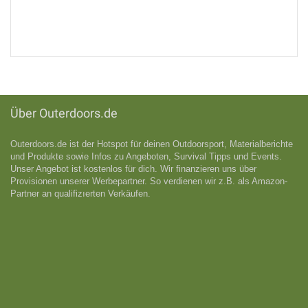
Über Outerdoors.de
Outerdoors.de ist der Hotspot für deinen Outdoorsport, Materialberichte
und Produkte sowie Infos zu Angeboten, Survival Tipps und Events.
Unser Angebot ist kostenlos für dich. Wir finanzieren uns über
Provisionen unserer Werbepartner. So verdienen wir z.B. als Amazon-
Partner an qualifizıerten Verkäufen.