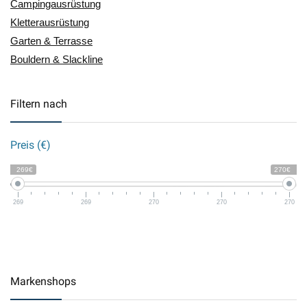
Campingausrüstung
Kletterausrüstung
Garten & Terrasse
Bouldern & Slackline
Filtern nach
Preis (€)
269€
270€
269
269
270
270
270
Markenshops