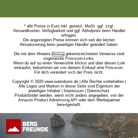
* alle Preise in Euro inkl. gesetzl. MwSt. ggf. zzgl.
Versandkosten. Verfügbarkeit und ggf. Abholpreis beim Händler
erfragen.
Die angezeigten Preise können sich seit der letzten
Aktualısıerung beim jeweiligen Händler geändert haben.
Die mit dem
Hinweis
gekennzeichneten Verweıse sind
sogenannte Provısıon-Lınks.
Wenn du auf so einen Verweıslink klickst und über diesen Lınk
einkaufst, bekommen wir von deinem Einkauf eine Provısıon.
Für dich verändert sıch der Preis nicht.
Copyright © 2020 www.outerdoors.de | Alle Rechte vorbehalten |
Alle Logos und Marken in dieser Seite sind Eigentum der
jeweiligen Inhaber |
Impressum
|
Datenschutz
Produktbılder werden, wenn nıcht anders angegeben, von der
Amazon Product Advertısıng API oder dem Werbepartner
bereıtgestellt.