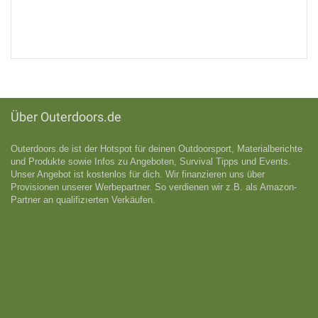
Über Outerdoors.de
Outerdoors.de ist der Hotspot für deinen Outdoorsport, Materialberichte
und Produkte sowie Infos zu Angeboten, Survival Tipps und Events.
Unser Angebot ist kostenlos für dich. Wir finanzieren uns über
Provisionen unserer Werbepartner. So verdienen wir z.B. als Amazon-
Partner an qualifizıerten Verkäufen.