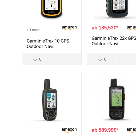
185,53
€
+ 1 more
Garmin eTrex 22x GP
Garmin eTrex 10 GPS
Outdoor Navi
Outdoor Navi
0
0
589,99
€