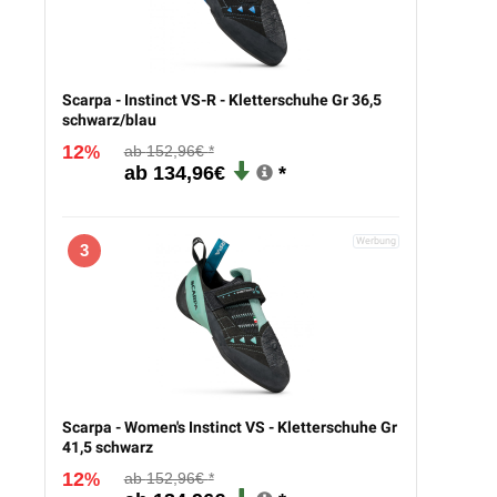
Scarpa - Instinct VS-R - Kletterschuhe Gr 36,5
schwarz/blau
12
152,96€
%
134,96€
3
Scarpa - Women's Instinct VS - Kletterschuhe Gr
41,5 schwarz
12
152,96€
%