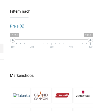
Filtern nach
Preis (€)
185€
590€
185
286
388
489
590
Markenshops