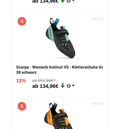
134,96€
4
Scarpa - Women's Instinct VS - Kletterschuhe Gr
38 schwarz
12
152,96€
%
134,96€
5