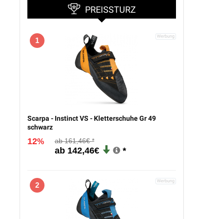
PREISSTURZ
1
Scarpa - Instinct VS - Kletterschuhe Gr 49
schwarz
12
161,46€
%
142,46€
2