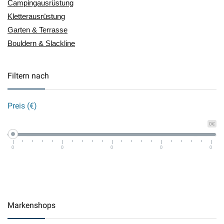
Campingausrüstung
Kletterausrüstung
Garten & Terrasse
Bouldern & Slackline
Filtern nach
Preis (€)
0€
0
0
0
0
0
Markenshops