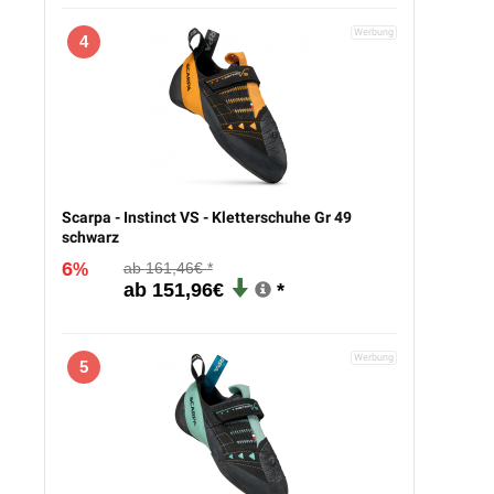
4
Scarpa - Instinct VS - Kletterschuhe Gr 49
schwarz
6
161,46€
%
151,96€
5