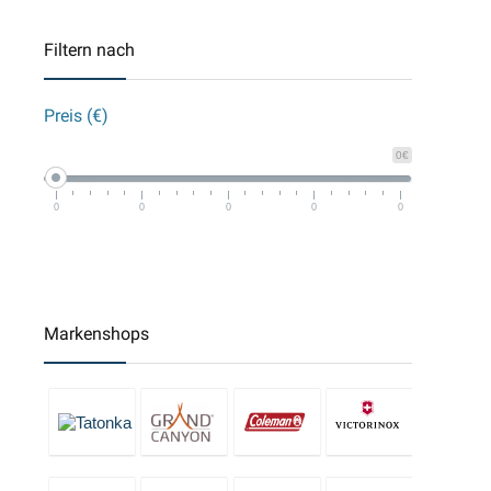
Filtern nach
Preis (€)
0€
0
0
0
0
0
Markenshops