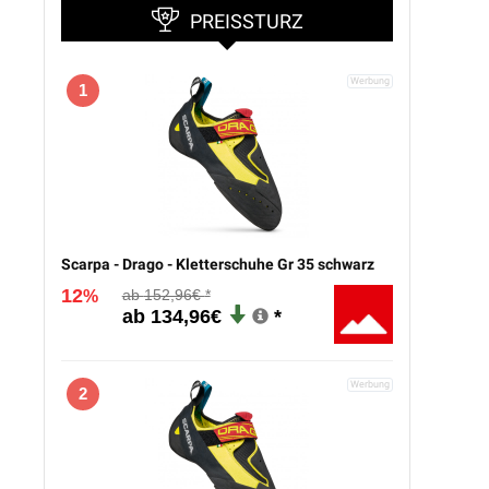
PREISSTURZ
1
Scarpa - Drago - Kletterschuhe Gr 35 schwarz
12
152,96€
%
134,96€
2