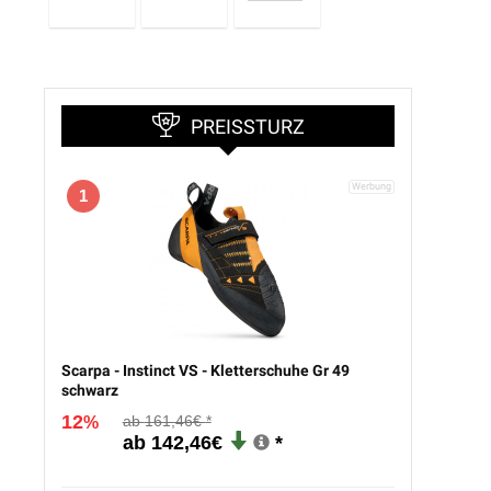
PREISSTURZ
1
Scarpa - Instinct VS - Kletterschuhe Gr 49
schwarz
12
161,46€
%
142,46€