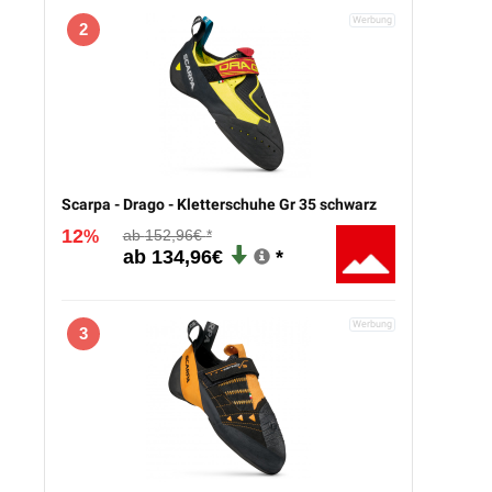
2
Scarpa - Drago - Kletterschuhe Gr 35 schwarz
12
152,96€
%
134,96€
3