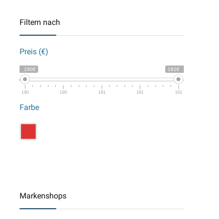
Filtern nach
Preis (€)
190€
191€
190
190
191
191
191
Farbe
Markenshops