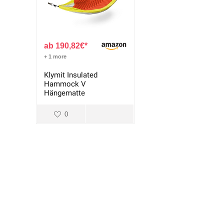
190,82
€
+ 1 more
Klymit Insulated
Hammock V
Hängematte
0