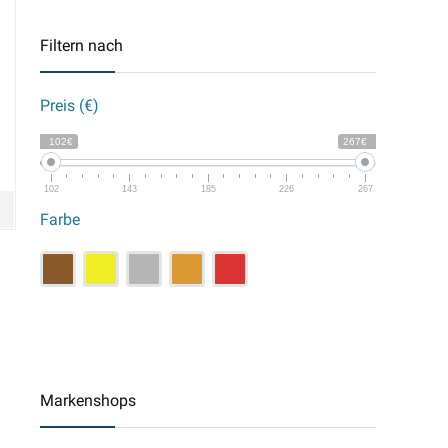
Filtern nach
Preis (€)
102€
267€
102
143
185
226
267
Farbe
Markenshops