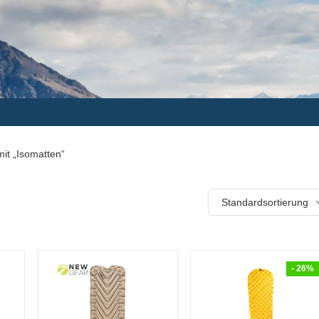
it „Isomatten“
Standardsortierung
- 26%