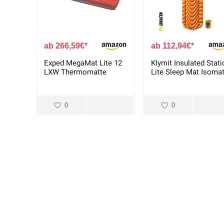
266,59
€
112,94
€
Exped MegaMat Lite 12
Klymit Insulated Stati
LXW Thermomatte
Lite Sleep Mat Isoma
0
0