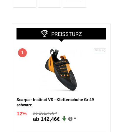
PREISSTURZ
1
Scarpa - Instinct VS - Kletterschuhe Gr 49
schwarz
12
161,46€
%
142,46€