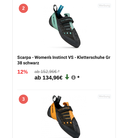
2
Scarpa - Women's Instinct VS - Kletterschuhe Gr
38 schwarz
12
152,96€
%
134,96€
3