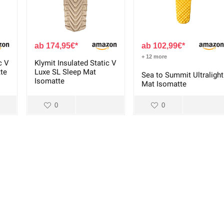
174,95
€
102,99
€
+ 12 more
c V
Klymit Insulated Static V
tte
Luxe SL Sleep Mat
Sea to Summit Ultralight
Isomatte
Mat Isomatte
0
0