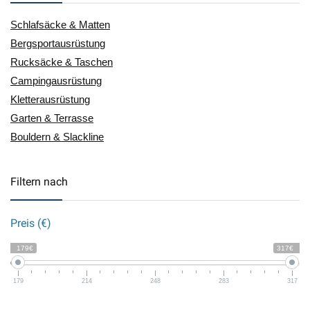
Schlafsäcke & Matten
Bergsportausrüstung
Rucksäcke & Taschen
Campingausrüstung
Kletterausrüstung
Garten & Terrasse
Bouldern & Slackline
Filtern nach
Preis (€)
179€
317€
179
214
248
283
317