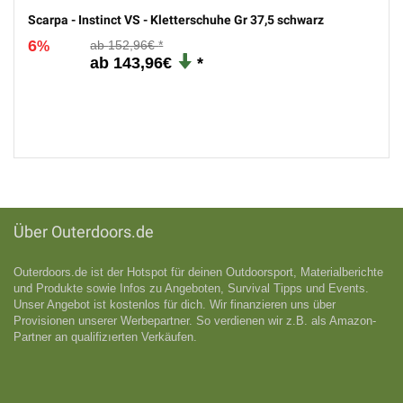
Scarpa - Instinct VS - Kletterschuhe Gr 37,5 schwarz
6
152,96€
%
143,96€
Über Outerdoors.de
Outerdoors.de ist der Hotspot für deinen Outdoorsport, Materialberichte
und Produkte sowie Infos zu Angeboten, Survival Tipps und Events.
Unser Angebot ist kostenlos für dich. Wir finanzieren uns über
Provisionen unserer Werbepartner. So verdienen wir z.B. als Amazon-
Partner an qualifizıerten Verkäufen.