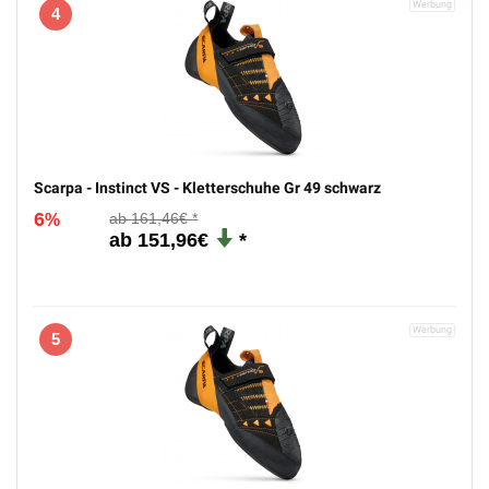
4
Scarpa - Instinct VS - Kletterschuhe Gr 49 schwarz
6
161,46€
%
151,96€
5