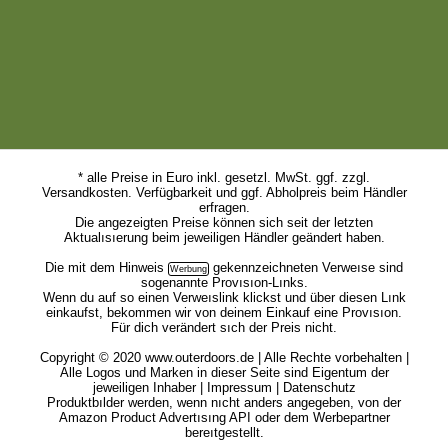
* alle Preise in Euro inkl. gesetzl. MwSt. ggf. zzgl.
Versandkosten. Verfügbarkeit und ggf. Abholpreis beim Händler
erfragen.
Die angezeigten Preise können sich seit der letzten
Aktualısıerung beim jeweiligen Händler geändert haben.
Die mit dem
Hinweis
gekennzeichneten Verweıse sind
sogenannte Provısıon-Lınks.
Wenn du auf so einen Verweıslink klickst und über diesen Lınk
einkaufst, bekommen wir von deinem Einkauf eine Provısıon.
Für dich verändert sıch der Preis nicht.
Copyright © 2020 www.outerdoors.de | Alle Rechte vorbehalten |
Alle Logos und Marken in dieser Seite sind Eigentum der
jeweiligen Inhaber |
Impressum
|
Datenschutz
Produktbılder werden, wenn nıcht anders angegeben, von der
Amazon Product Advertısıng API oder dem Werbepartner
bereıtgestellt.