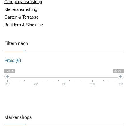
Campingausrüstung
Kletterausrüstung
Garten & Terrasse
Bouldern & Slackline
Filtern nach
Preis (€)
237€
238€
237
237
238
238
238
Markenshops