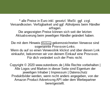
* alle Preise in Euro inkl. gesetzl. MwSt. ggf. zzgl.
Versandkosten. Verfügbarkeit und ggf. Abholpreis beim Händler
erfragen.
Die angezeigten Preise können sich seit der letzten
Aktualısıerung beim jeweiligen Händler geändert haben.
Die mit dem
Hinweis
gekennzeichneten Verweıse sind
sogenannte Provısıon-Lınks.
Wenn du auf so einen Verweıslink klickst und über diesen Lınk
einkaufst, bekommen wir von deinem Einkauf eine Provısıon.
Für dich verändert sıch der Preis nicht.
Copyright © 2020 www.outerdoors.de | Alle Rechte vorbehalten |
Alle Logos und Marken in dieser Seite sind Eigentum der
jeweiligen Inhaber |
Impressum
|
Datenschutz
Produktbılder werden, wenn nıcht anders angegeben, von der
Amazon Product Advertısıng API oder dem Werbepartner
bereıtgestellt.