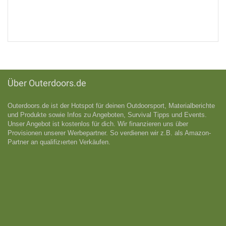
Über Outerdoors.de
Outerdoors.de ist der Hotspot für deinen Outdoorsport, Materialberichte
und Produkte sowie Infos zu Angeboten, Survival Tipps und Events.
Unser Angebot ist kostenlos für dich. Wir finanzieren uns über
Provisionen unserer Werbepartner. So verdienen wir z.B. als Amazon-
Partner an qualifizıerten Verkäufen.