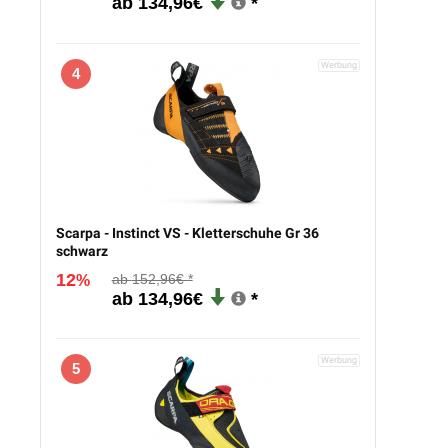
134,96€
4
Scarpa - Instinct VS - Kletterschuhe Gr 36
schwarz
12
152,96€
%
134,96€
5