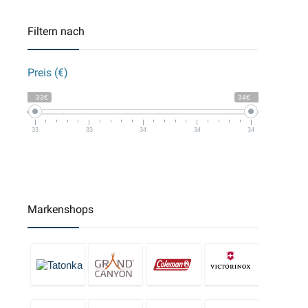
Filtern nach
Preis (€)
33€
34€
33
33
34
34
34
Markenshops