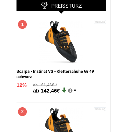
PREISSTURZ
1
Scarpa - Instinct VS - Kletterschuhe Gr 49
schwarz
12
161,46€
%
142,46€
2