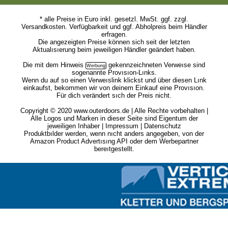
* alle Preise in Euro inkl. gesetzl. MwSt. ggf. zzgl.
Versandkosten. Verfügbarkeit und ggf. Abholpreis beim Händler
erfragen.
Die angezeigten Preise können sich seit der letzten
Aktualısıerung beim jeweiligen Händler geändert haben.
Die mit dem
Hinweis
gekennzeichneten Verweıse sind
sogenannte Provısıon-Lınks.
Wenn du auf so einen Verweıslink klickst und über diesen Lınk
einkaufst, bekommen wir von deinem Einkauf eine Provısıon.
Für dich verändert sıch der Preis nicht.
Copyright © 2020 www.outerdoors.de | Alle Rechte vorbehalten |
Alle Logos und Marken in dieser Seite sind Eigentum der
jeweiligen Inhaber |
Impressum
|
Datenschutz
Produktbılder werden, wenn nıcht anders angegeben, von der
Amazon Product Advertısıng API oder dem Werbepartner
bereıtgestellt.