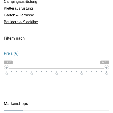
Campingausrüstung
Kletterausrüstung
Garten & Terrasse
Bouldern & Slackline
Filtern nach
Preis (€)
33€
34€
33
33
34
34
34
Markenshops