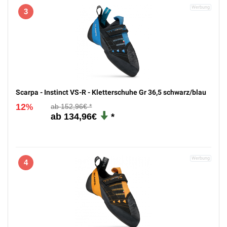
3
Scarpa - Instinct VS-R - Kletterschuhe Gr 36,5 schwarz/blau
12
152,96€
%
134,96€
4