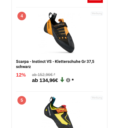
4
Scarpa - Instinct VS - Kletterschuhe Gr 37,5
schwarz
12
152,96€
%
134,96€
5