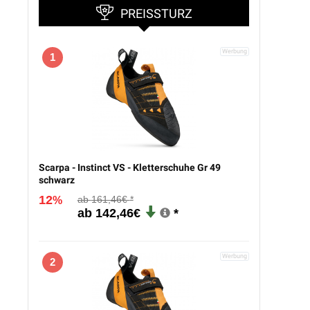
PREISSTURZ
1
Scarpa - Instinct VS - Kletterschuhe Gr 49
schwarz
12
161,46€
%
142,46€
2