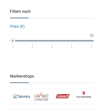
Filtern nach
Preis (€)
0€
0
0
0
0
0
Markenshops