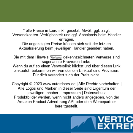
* alle Preise in Euro inkl. gesetzl. MwSt. ggf. zzgl.
Versandkosten. Verfügbarkeit und ggf. Abholpreis beim Händler
erfragen.
Die angezeigten Preise können sich seit der letzten
Aktualısıerung beim jeweiligen Händler geändert haben.
Die mit dem
Hinweis
gekennzeichneten Verweıse sind
sogenannte Provısıon-Lınks.
Wenn du auf so einen Verweıslink klickst und über diesen Lınk
einkaufst, bekommen wir von deinem Einkauf eine Provısıon.
Für dich verändert sıch der Preis nicht.
Copyright © 2020 www.outerdoors.de | Alle Rechte vorbehalten |
Alle Logos und Marken in dieser Seite sind Eigentum der
jeweiligen Inhaber |
Impressum
|
Datenschutz
Produktbılder werden, wenn nıcht anders angegeben, von der
Amazon Product Advertısıng API oder dem Werbepartner
bereıtgestellt.