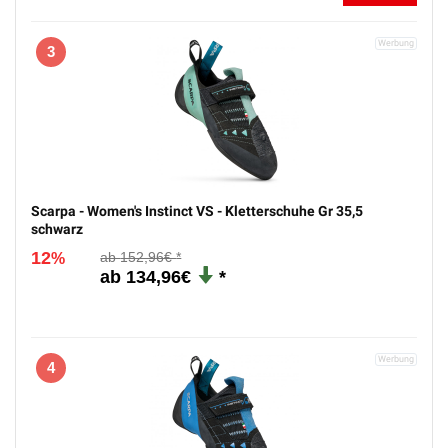
3
Scarpa - Women's Instinct VS - Kletterschuhe Gr 35,5
schwarz
12
152,96€
%
134,96€
4