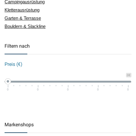
Campingausrüstung
Kletterausrüstung
Garten & Terrasse
Bouldern & Slackline
Filtern nach
Preis (€)
0€
0
0
0
0
0
Markenshops