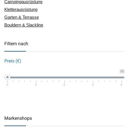
Campingausrüstung
Kletterausrüstung
Garten & Terrasse
Bouldern & Slackline
Filtern nach
Preis (€)
0€
0
0
0
0
0
Markenshops