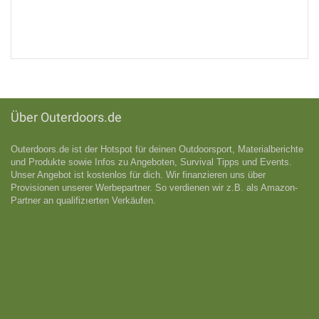
Über Outerdoors.de
Outerdoors.de ist der Hotspot für deinen Outdoorsport, Materialberichte
und Produkte sowie Infos zu Angeboten, Survival Tipps und Events.
Unser Angebot ist kostenlos für dich. Wir finanzieren uns über
Provisionen unserer Werbepartner. So verdienen wir z.B. als Amazon-
Partner an qualifizıerten Verkäufen.