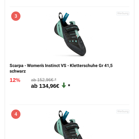
3
Scarpa - Women's Instinct VS - Kletterschuhe Gr 41,5
schwarz
12
152,96€
%
134,96€
4