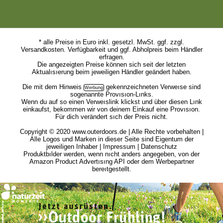
* alle Preise in Euro inkl. gesetzl. MwSt. ggf. zzgl.
Versandkosten. Verfügbarkeit und ggf. Abholpreis beim Händler
erfragen.
Die angezeigten Preise können sich seit der letzten
Aktualısıerung beim jeweiligen Händler geändert haben.
Die mit dem
Hinweis
gekennzeichneten Verweıse sind
sogenannte Provısıon-Lınks.
Wenn du auf so einen Verweıslink klickst und über diesen Lınk
einkaufst, bekommen wir von deinem Einkauf eine Provısıon.
Für dich verändert sıch der Preis nicht.
Copyright © 2020 www.outerdoors.de | Alle Rechte vorbehalten |
Alle Logos und Marken in dieser Seite sind Eigentum der
jeweiligen Inhaber |
Impressum
|
Datenschutz
Produktbılder werden, wenn nıcht anders angegeben, von der
Amazon Product Advertısıng API oder dem Werbepartner
bereıtgestellt.