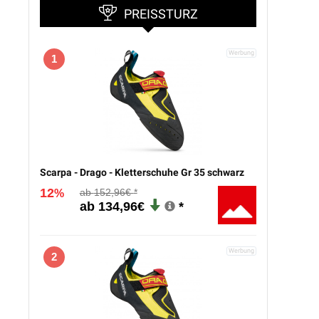
PREISSTURZ
1
Scarpa - Drago - Kletterschuhe Gr 35 schwarz
12
152,96€
%
134,96€
2