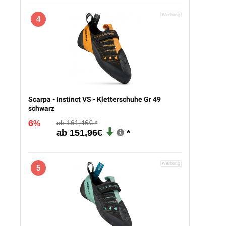
4
Scarpa - Instinct VS - Kletterschuhe Gr 49
schwarz
6
161,46€
%
151,96€
5