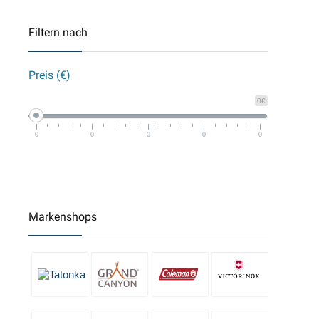
Filtern nach
Preis (€)
0€
0
0
0
0
0
Markenshops