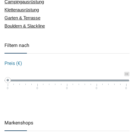
Campingausrüstung
Kletterausrüstung
Garten & Terrasse
Bouldern & Slackline
Filtern nach
Preis (€)
0€
0
0
0
0
0
Markenshops