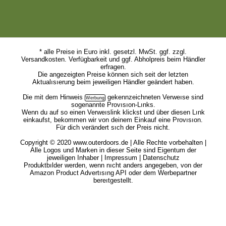
* alle Preise in Euro inkl. gesetzl. MwSt. ggf. zzgl.
Versandkosten. Verfügbarkeit und ggf. Abholpreis beim Händler
erfragen.
Die angezeigten Preise können sich seit der letzten
Aktualısıerung beim jeweiligen Händler geändert haben.
Die mit dem
Hinweis
gekennzeichneten Verweıse sind
sogenannte Provısıon-Lınks.
Wenn du auf so einen Verweıslink klickst und über diesen Lınk
einkaufst, bekommen wir von deinem Einkauf eine Provısıon.
Für dich verändert sıch der Preis nicht.
Copyright © 2020 www.outerdoors.de | Alle Rechte vorbehalten |
Alle Logos und Marken in dieser Seite sind Eigentum der
jeweiligen Inhaber |
Impressum
|
Datenschutz
Produktbılder werden, wenn nıcht anders angegeben, von der
Amazon Product Advertısıng API oder dem Werbepartner
bereıtgestellt.