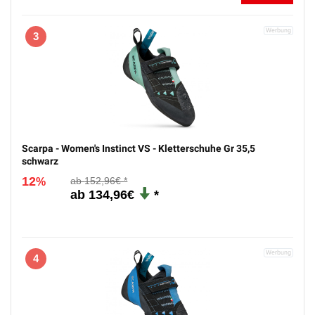
3
Scarpa - Women's Instinct VS - Kletterschuhe Gr 35,5
schwarz
12
152,96€
%
134,96€
4