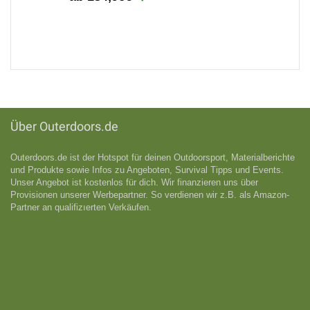
Über Outerdoors.de
Outerdoors.de ist der Hotspot für deinen Outdoorsport, Materialberichte
und Produkte sowie Infos zu Angeboten, Survival Tipps und Events.
Unser Angebot ist kostenlos für dich. Wir finanzieren uns über
Provisionen unserer Werbepartner. So verdienen wir z.B. als Amazon-
Partner an qualifizıerten Verkäufen.