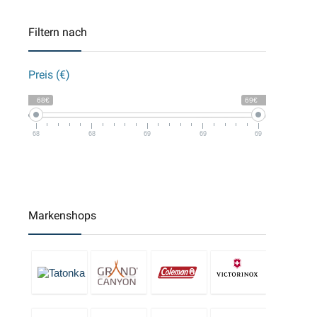
Filtern nach
Preis (€)
68€
69€
68
68
69
69
69
Markenshops