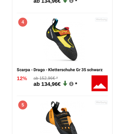
134,96€
4
Scarpa - Drago - Kletterschuhe Gr 35 schwarz
12
152,96€
%
134,96€
5