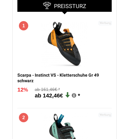
PREISSTURZ
1
Scarpa - Instinct VS - Kletterschuhe Gr 49
schwarz
12
161,46€
%
142,46€
2