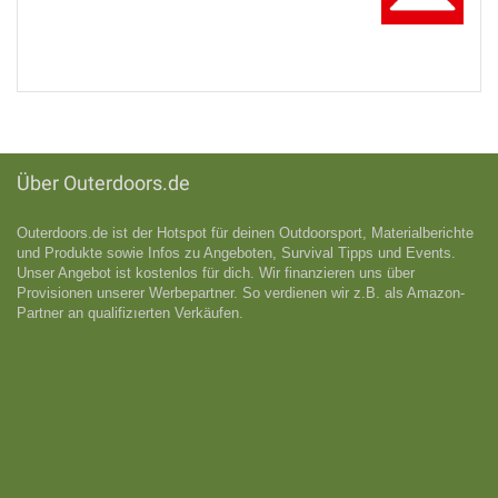
Über Outerdoors.de
Outerdoors.de ist der Hotspot für deinen Outdoorsport, Materialberichte
und Produkte sowie Infos zu Angeboten, Survival Tipps und Events.
Unser Angebot ist kostenlos für dich. Wir finanzieren uns über
Provisionen unserer Werbepartner. So verdienen wir z.B. als Amazon-
Partner an qualifizıerten Verkäufen.