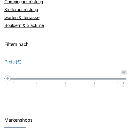
Campingausrüstung
Kletterausrüstung
Garten & Terrasse
Bouldern & Slackline
Filtern nach
Preis (€)
0€
0
0
0
0
0
Markenshops