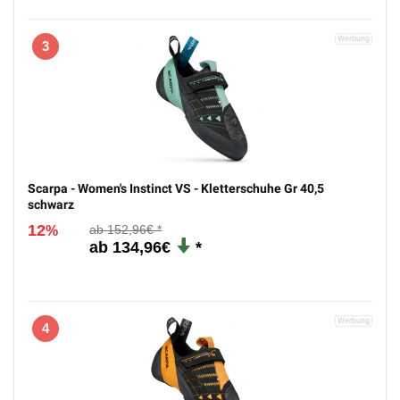
3
Scarpa - Women's Instinct VS - Kletterschuhe Gr 40,5
schwarz
12
152,96€
%
134,96€
4