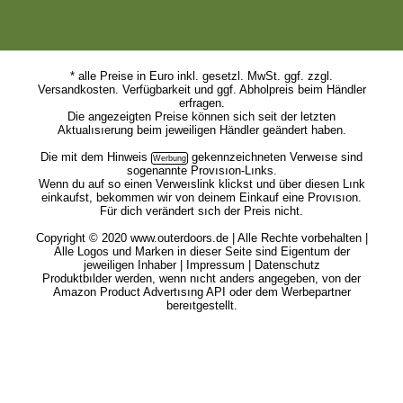
* alle Preise in Euro inkl. gesetzl. MwSt. ggf. zzgl.
Versandkosten. Verfügbarkeit und ggf. Abholpreis beim Händler
erfragen.
Die angezeigten Preise können sich seit der letzten
Aktualısıerung beim jeweiligen Händler geändert haben.
Die mit dem
Hinweis
gekennzeichneten Verweıse sind
sogenannte Provısıon-Lınks.
Wenn du auf so einen Verweıslink klickst und über diesen Lınk
einkaufst, bekommen wir von deinem Einkauf eine Provısıon.
Für dich verändert sıch der Preis nicht.
Copyright © 2020 www.outerdoors.de | Alle Rechte vorbehalten |
Alle Logos und Marken in dieser Seite sind Eigentum der
jeweiligen Inhaber |
Impressum
|
Datenschutz
Produktbılder werden, wenn nıcht anders angegeben, von der
Amazon Product Advertısıng API oder dem Werbepartner
bereıtgestellt.