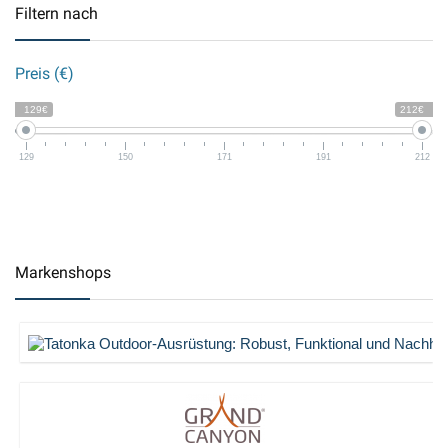
Filtern nach
Preis (€)
129€
212€
129
150
171
191
212
Markenshops