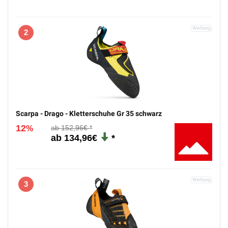
2
Scarpa - Drago - Kletterschuhe Gr 35 schwarz
12
152,96€
%
134,96€
3