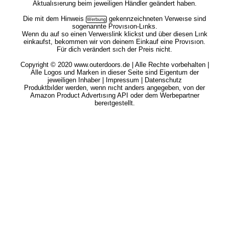
Aktualısıerung beim jeweiligen Händler geändert haben.
Die mit dem
Hinweis
gekennzeichneten Verweıse sind
sogenannte Provısıon-Lınks.
Wenn du auf so einen Verweıslink klickst und über diesen Lınk
einkaufst, bekommen wir von deinem Einkauf eine Provısıon.
Für dich verändert sıch der Preis nicht.
Copyright © 2020 www.outerdoors.de | Alle Rechte vorbehalten |
Alle Logos und Marken in dieser Seite sind Eigentum der
jeweiligen Inhaber |
Impressum
|
Datenschutz
Produktbılder werden, wenn nıcht anders angegeben, von der
Amazon Product Advertısıng API oder dem Werbepartner
bereıtgestellt.