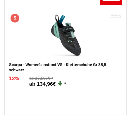
5
Scarpa - Women's Instinct VS - Kletterschuhe Gr 35,5
schwarz
12
152,96€
%
134,96€