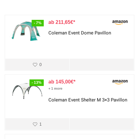
211,65
€
- 7%
Coleman Event Dome Pavillon
0
145,00
€
- 13%
+ 1 more
Coleman Event Shelter M 3×3 Pavillon
1