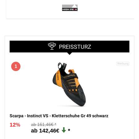
PREISSTURZ
1
Scarpa - Instinct VS - Kletterschuhe Gr 49 schwarz
12
161,46€
%
142,46€