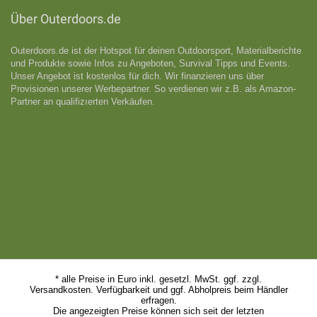
Über Outerdoors.de
Outerdoors.de ist der Hotspot für deinen Outdoorsport, Materialberichte
und Produkte sowie Infos zu Angeboten, Survival Tipps und Events.
Unser Angebot ist kostenlos für dich. Wir finanzieren uns über
Provisionen unserer Werbepartner. So verdienen wir z.B. als Amazon-
Partner an qualifizıerten Verkäufen.
* alle Preise in Euro inkl. gesetzl. MwSt. ggf. zzgl.
Versandkosten. Verfügbarkeit und ggf. Abholpreis beim Händler
erfragen.
Die angezeigten Preise können sich seit der letzten