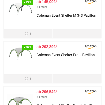
145,00
€
- 13%
+ 1 more
Coleman Event Shelter M 3×3 Pavillon
1
202,89
€
- 30%
Coleman Event Shelter Pro L Pavillon
1
206,54
€
+ 1 more