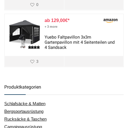
0
129,00
€
+ 3 more
Yuebo Faltpavillon 3x3m
Gartenpavillon mit 4 Seitenteilen und
4 Sandsack
3
Produktkategorien
Schlafsäcke & Matten
Bergsportausrüstung
Rucksäcke & Taschen
Campingausrüstung