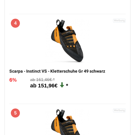
4
Scarpa - Instinct VS - Kletterschuhe Gr 49 schwarz
6
161,46€
%
151,96€
5