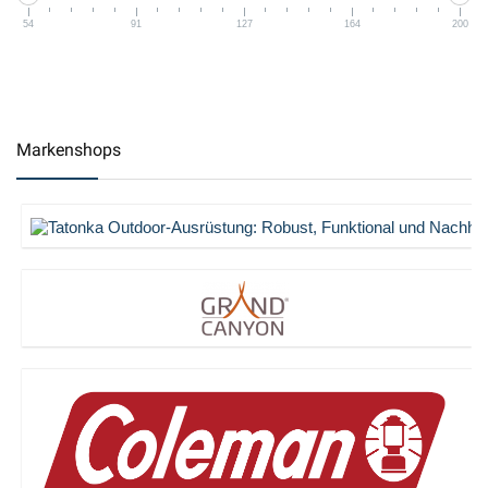
54
91
127
164
200
Markenshops