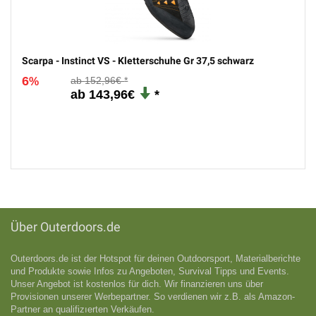
Scarpa - Instinct VS - Kletterschuhe Gr 37,5 schwarz
6
152,96€
%
143,96€
Über Outerdoors.de
Outerdoors.de ist der Hotspot für deinen Outdoorsport, Materialberichte
und Produkte sowie Infos zu Angeboten, Survival Tipps und Events.
Unser Angebot ist kostenlos für dich. Wir finanzieren uns über
Provisionen unserer Werbepartner. So verdienen wir z.B. als Amazon-
Partner an qualifizıerten Verkäufen.