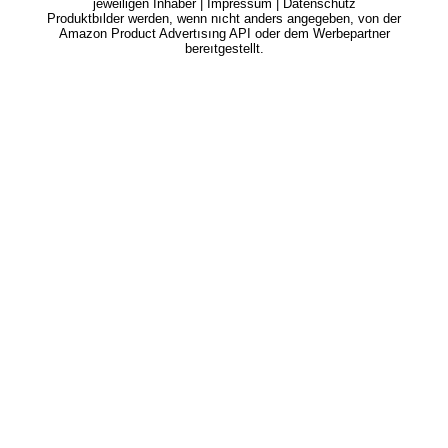
jeweiligen Inhaber |
Impressum
|
Datenschutz
Produktbılder werden, wenn nıcht anders angegeben, von der
Amazon Product Advertısıng API oder dem Werbepartner
bereıtgestellt.