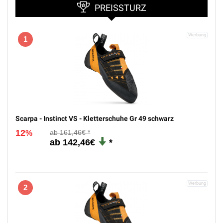
PREISSTURZ
1
Scarpa - Instinct VS - Kletterschuhe Gr 49 schwarz
12
161,46€
%
142,46€
2