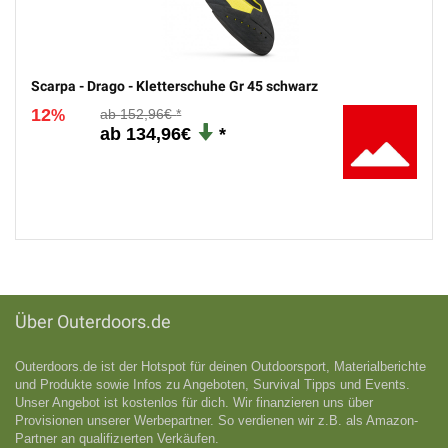
Scarpa - Drago - Kletterschuhe Gr 45 schwarz
12
152,96€
%
134,96€
Über Outerdoors.de
Outerdoors.de ist der Hotspot für deinen Outdoorsport, Materialberichte
und Produkte sowie Infos zu Angeboten, Survival Tipps und Events.
Unser Angebot ist kostenlos für dich. Wir finanzieren uns über
Provisionen unserer Werbepartner. So verdienen wir z.B. als Amazon-
Partner an qualifizıerten Verkäufen.