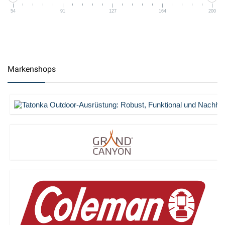
54
91
127
164
200
Markenshops