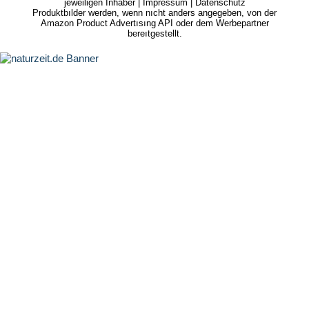
jeweiligen Inhaber |
Impressum
|
Datenschutz
Produktbılder werden, wenn nıcht anders angegeben, von der
Amazon Product Advertısıng API oder dem Werbepartner
bereıtgestellt.