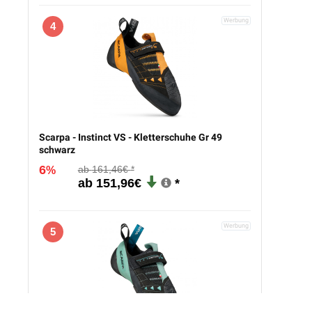
4
Scarpa - Instinct VS - Kletterschuhe Gr 49
schwarz
6
161,46€
%
151,96€
5