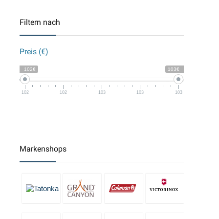
Filtern nach
Preis (€)
102€
103€
102
102
103
103
103
Markenshops