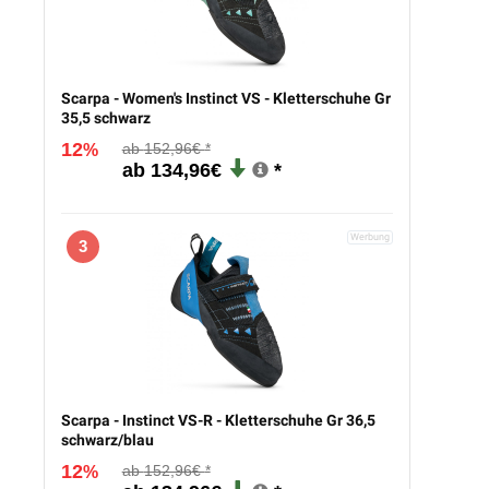
Scarpa - Women's Instinct VS - Kletterschuhe Gr
35,5 schwarz
12
152,96€
%
134,96€
3
Scarpa - Instinct VS-R - Kletterschuhe Gr 36,5
schwarz/blau
12
152,96€
%