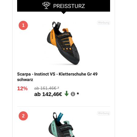
PREISSTURZ
1
Scarpa - Instinct VS - Kletterschuhe Gr 49
schwarz
12
161,46€
%
142,46€
2