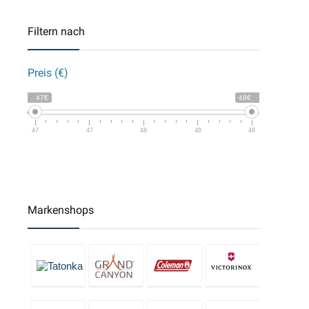
Filtern nach
Preis (€)
47€
48€
47
47
48
48
48
Markenshops