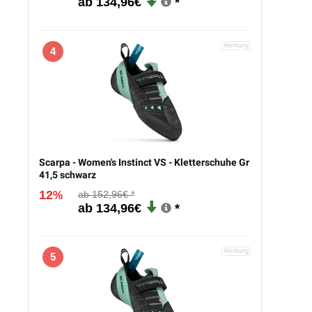
134,96€
4
Scarpa - Women's Instinct VS - Kletterschuhe Gr
41,5 schwarz
12
152,96€
%
134,96€
5