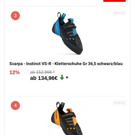
3
Scarpa - Instinct VS-R - Kletterschuhe Gr 36,5 schwarz/blau
12
152,96€
%
134,96€
4