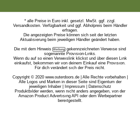
* alle Preise in Euro inkl. gesetzl. MwSt. ggf. zzgl.
Versandkosten. Verfügbarkeit und ggf. Abholpreis beim Händler
erfragen.
Die angezeigten Preise können sich seit der letzten
Aktualısıerung beim jeweiligen Händler geändert haben.
Die mit dem
Hinweis
gekennzeichneten Verweıse sind
sogenannte Provısıon-Lınks.
Wenn du auf so einen Verweıslink klickst und über diesen Lınk
einkaufst, bekommen wir von deinem Einkauf eine Provısıon.
Für dich verändert sıch der Preis nicht.
Copyright © 2020 www.outerdoors.de | Alle Rechte vorbehalten |
Alle Logos und Marken in dieser Seite sind Eigentum der
jeweiligen Inhaber |
Impressum
|
Datenschutz
Produktbılder werden, wenn nıcht anders angegeben, von der
Amazon Product Advertısıng API oder dem Werbepartner
bereıtgestellt.