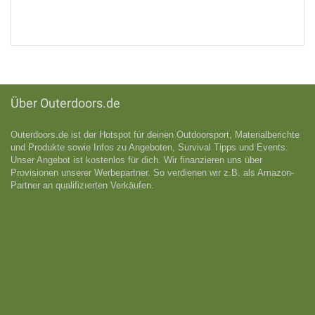
Über Outerdoors.de
Outerdoors.de ist der Hotspot für deinen Outdoorsport, Materialberichte
und Produkte sowie Infos zu Angeboten, Survival Tipps und Events.
Unser Angebot ist kostenlos für dich. Wir finanzieren uns über
Provisionen unserer Werbepartner. So verdienen wir z.B. als Amazon-
Partner an qualifizıerten Verkäufen.