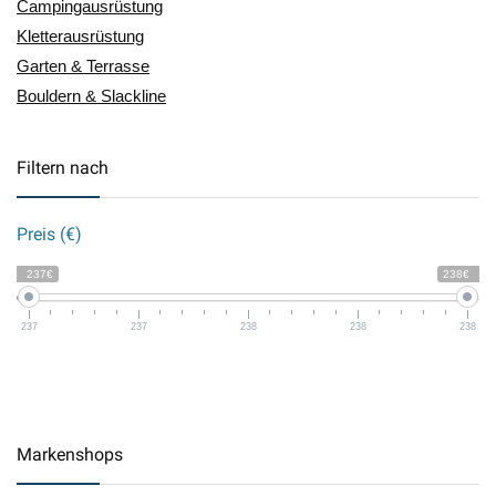
Campingausrüstung
Kletterausrüstung
Garten & Terrasse
Bouldern & Slackline
Filtern nach
Preis (€)
237€
238€
237
237
238
238
238
Markenshops