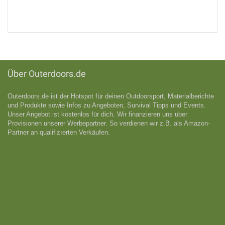
Über Outerdoors.de
Outerdoors.de ist der Hotspot für deinen Outdoorsport, Materialberichte
und Produkte sowie Infos zu Angeboten, Survival Tipps und Events.
Unser Angebot ist kostenlos für dich. Wir finanzieren uns über
Provisionen unserer Werbepartner. So verdienen wir z.B. als Amazon-
Partner an qualifizıerten Verkäufen.