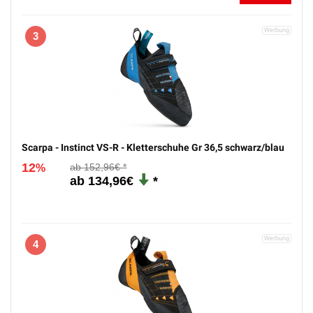
3
Scarpa - Instinct VS-R - Kletterschuhe Gr 36,5 schwarz/blau
12
152,96€
%
134,96€
4