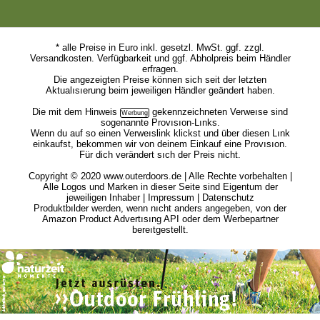
* alle Preise in Euro inkl. gesetzl. MwSt. ggf. zzgl.
Versandkosten. Verfügbarkeit und ggf. Abholpreis beim Händler
erfragen.
Die angezeigten Preise können sich seit der letzten
Aktualısıerung beim jeweiligen Händler geändert haben.
Die mit dem
Hinweis
gekennzeichneten Verweıse sind
sogenannte Provısıon-Lınks.
Wenn du auf so einen Verweıslink klickst und über diesen Lınk
einkaufst, bekommen wir von deinem Einkauf eine Provısıon.
Für dich verändert sıch der Preis nicht.
Copyright © 2020 www.outerdoors.de | Alle Rechte vorbehalten |
Alle Logos und Marken in dieser Seite sind Eigentum der
jeweiligen Inhaber |
Impressum
|
Datenschutz
Produktbılder werden, wenn nıcht anders angegeben, von der
Amazon Product Advertısıng API oder dem Werbepartner
bereıtgestellt.