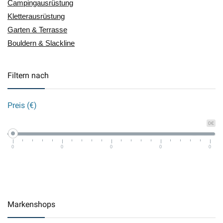
Campingausrüstung
Kletterausrüstung
Garten & Terrasse
Bouldern & Slackline
Filtern nach
Preis (€)
0€
0
0
0
0
0
Markenshops