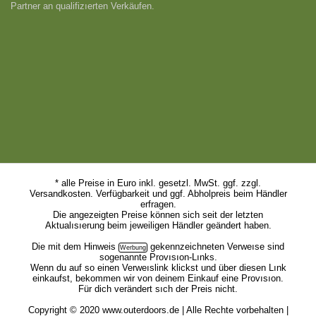
Partner an qualifizıerten Verkäufen.
* alle Preise in Euro inkl. gesetzl. MwSt. ggf. zzgl.
Versandkosten. Verfügbarkeit und ggf. Abholpreis beim Händler
erfragen.
Die angezeigten Preise können sich seit der letzten
Aktualısıerung beim jeweiligen Händler geändert haben.
Die mit dem
Hinweis
gekennzeichneten Verweıse sind
sogenannte Provısıon-Lınks.
Wenn du auf so einen Verweıslink klickst und über diesen Lınk
einkaufst, bekommen wir von deinem Einkauf eine Provısıon.
Für dich verändert sıch der Preis nicht.
Copyright © 2020 www.outerdoors.de | Alle Rechte vorbehalten |