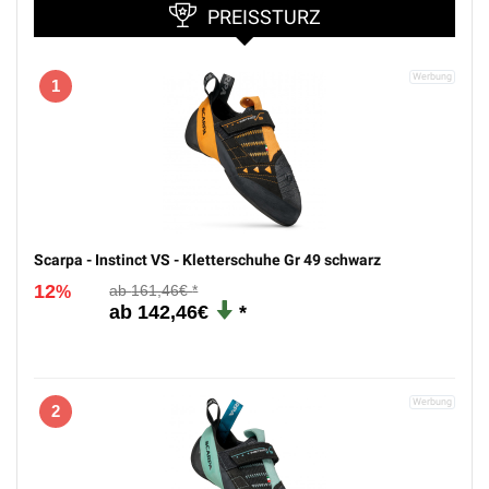
PREISSTURZ
1
Scarpa - Instinct VS - Kletterschuhe Gr 49 schwarz
12
161,46€
%
142,46€
2