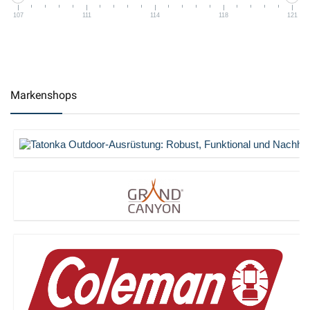
107
111
114
118
121
Markenshops