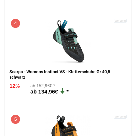
4
Scarpa - Women's Instinct VS - Kletterschuhe Gr 40,5
schwarz
12
152,96€
%
134,96€
5