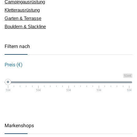
Campingausrüstung
Kletterausrüstung
Garten & Terrasse
Bouldern & Slackline
Filtern nach
Preis (€)
534€
534
534
534
534
534
Markenshops