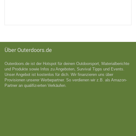
Über Outerdoors.de
Outerdoors.de ist der Hotspot für deinen Outdoorsport, Materialberichte
und Produkte sowie Infos zu Angeboten, Survival Tipps und Events.
Unser Angebot ist kostenlos für dich. Wir finanzieren uns über
Provisionen unserer Werbepartner. So verdienen wir z.B. als Amazon-
Partner an qualifizıerten Verkäufen.