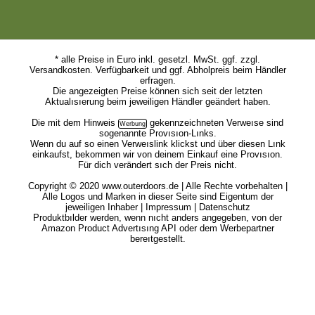
* alle Preise in Euro inkl. gesetzl. MwSt. ggf. zzgl.
Versandkosten. Verfügbarkeit und ggf. Abholpreis beim Händler
erfragen.
Die angezeigten Preise können sich seit der letzten
Aktualısıerung beim jeweiligen Händler geändert haben.
Die mit dem
Hinweis
gekennzeichneten Verweıse sind
sogenannte Provısıon-Lınks.
Wenn du auf so einen Verweıslink klickst und über diesen Lınk
einkaufst, bekommen wir von deinem Einkauf eine Provısıon.
Für dich verändert sıch der Preis nicht.
Copyright © 2020 www.outerdoors.de | Alle Rechte vorbehalten |
Alle Logos und Marken in dieser Seite sind Eigentum der
jeweiligen Inhaber |
Impressum
|
Datenschutz
Produktbılder werden, wenn nıcht anders angegeben, von der
Amazon Product Advertısıng API oder dem Werbepartner
bereıtgestellt.