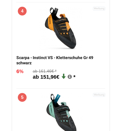
4
Scarpa - Instinct VS - Kletterschuhe Gr 49
schwarz
6
161,46€
%
151,96€
5