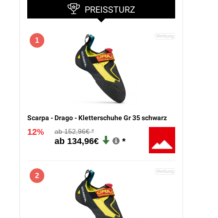
PREISSTURZ
1
Scarpa - Drago - Kletterschuhe Gr 35 schwarz
12
152,96€
%
134,96€
2