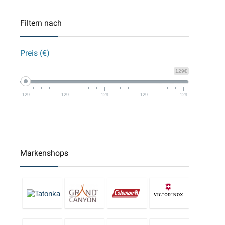
Filtern nach
Preis (€)
129€
129
129
129
129
129
Markenshops