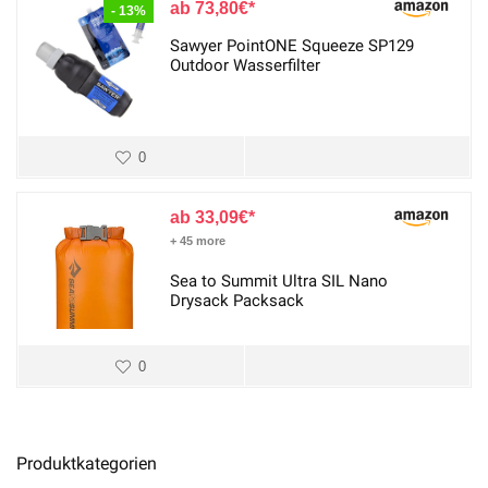
73,80
€
- 13%
Sawyer PointONE Squeeze SP129
Outdoor Wasserfilter
0
33,09
€
+ 45 more
Sea to Summit Ultra SIL Nano
Drysack Packsack
0
Produktkategorien