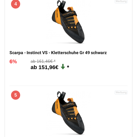
4
Scarpa - Instinct VS - Kletterschuhe Gr 49 schwarz
6
161,46€
%
151,96€
5