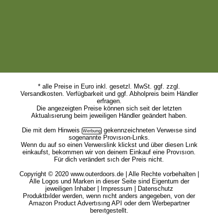
* alle Preise in Euro inkl. gesetzl. MwSt. ggf. zzgl.
Versandkosten. Verfügbarkeit und ggf. Abholpreis beim Händler
erfragen.
Die angezeigten Preise können sich seit der letzten
Aktualısıerung beim jeweiligen Händler geändert haben.
Die mit dem
Hinweis
gekennzeichneten Verweıse sind
sogenannte Provısıon-Lınks.
Wenn du auf so einen Verweıslink klickst und über diesen Lınk
einkaufst, bekommen wir von deinem Einkauf eine Provısıon.
Für dich verändert sıch der Preis nicht.
Copyright © 2020 www.outerdoors.de | Alle Rechte vorbehalten |
Alle Logos und Marken in dieser Seite sind Eigentum der
jeweiligen Inhaber |
Impressum
|
Datenschutz
Produktbılder werden, wenn nıcht anders angegeben, von der
Amazon Product Advertısıng API oder dem Werbepartner
bereıtgestellt.