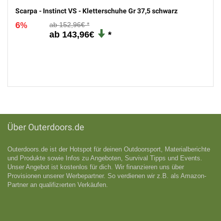
Scarpa - Instinct VS - Kletterschuhe Gr 37,5 schwarz
6
152,96€
%
143,96€
Über Outerdoors.de
Outerdoors.de ist der Hotspot für deinen Outdoorsport, Materialberichte
und Produkte sowie Infos zu Angeboten, Survival Tipps und Events.
Unser Angebot ist kostenlos für dich. Wir finanzieren uns über
Provisionen unserer Werbepartner. So verdienen wir z.B. als Amazon-
Partner an qualifizıerten Verkäufen.