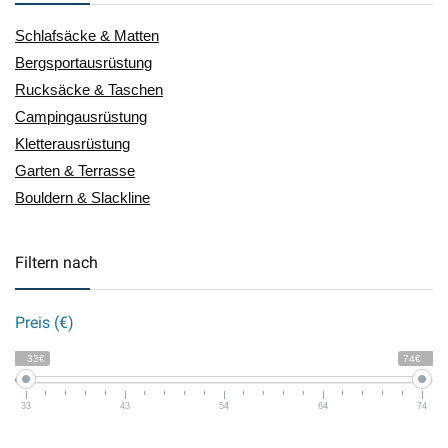
Schlafsäcke & Matten
Bergsportausrüstung
Rucksäcke & Taschen
Campingausrüstung
Kletterausrüstung
Garten & Terrasse
Bouldern & Slackline
Filtern nach
Preis (€)
33€
74€
33
43
54
64
74