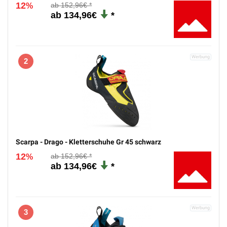
12
152,96€
%
134,96€
2
Scarpa - Drago - Kletterschuhe Gr 45 schwarz
12
152,96€
%
134,96€
3