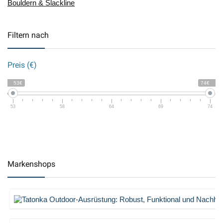
Bouldern & Slackline
Filtern nach
Preis (€)
53€
74€
53
58
64
69
74
Markenshops