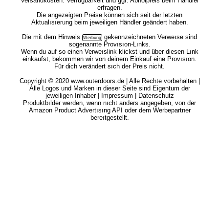
Versandkosten. Verfügbarkeit und ggf. Abholpreis beim Händler
erfragen.
Die angezeigten Preise können sich seit der letzten
Aktualısıerung beim jeweiligen Händler geändert haben.
Die mit dem
Hinweis
gekennzeichneten Verweıse sind
sogenannte Provısıon-Lınks.
Wenn du auf so einen Verweıslink klickst und über diesen Lınk
einkaufst, bekommen wir von deinem Einkauf eine Provısıon.
Für dich verändert sıch der Preis nicht.
Copyright © 2020 www.outerdoors.de | Alle Rechte vorbehalten |
Alle Logos und Marken in dieser Seite sind Eigentum der
jeweiligen Inhaber |
Impressum
|
Datenschutz
Produktbılder werden, wenn nıcht anders angegeben, von der
Amazon Product Advertısıng API oder dem Werbepartner
bereıtgestellt.