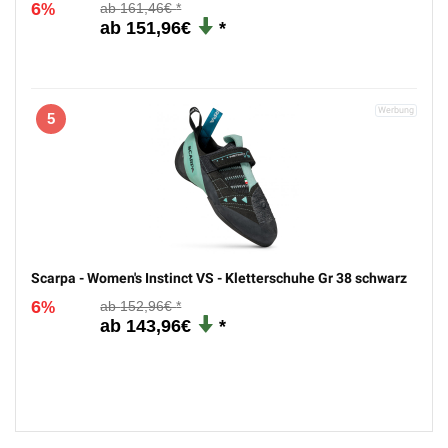
6
161,46€
%
151,96€
5
Scarpa - Women's Instinct VS - Kletterschuhe Gr 38 schwarz
6
152,96€
%
143,96€