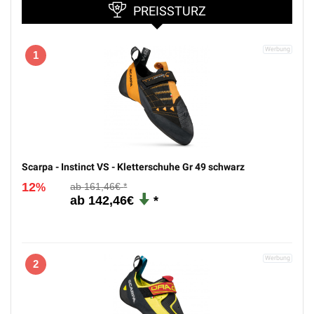
PREISSTURZ
1
Scarpa - Instinct VS - Kletterschuhe Gr 49 schwarz
12
161,46€
%
142,46€
2