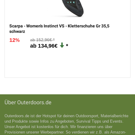
Scarpa - Women's Instinct VS - Kletterschuhe Gr 35,5
schwarz
12
152,96€
%
134,96€
Über Outerdoors.de
Outerdoors.de ist der Hotspot für deinen Outdoorsport, Materialberichte
und Produkte sowie Infos zu Angeboten, Survival Tipps und Events.
Unser Angebot ist kostenlos für dich. Wir finanzieren uns über
Provisionen unserer Werbepartner. So verdienen wir z.B. als Amazon-