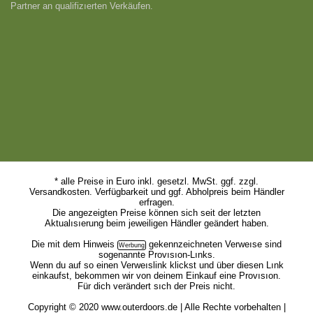
Partner an qualifizıerten Verkäufen.
* alle Preise in Euro inkl. gesetzl. MwSt. ggf. zzgl.
Versandkosten. Verfügbarkeit und ggf. Abholpreis beim Händler
erfragen.
Die angezeigten Preise können sich seit der letzten
Aktualısıerung beim jeweiligen Händler geändert haben.
Die mit dem
Hinweis
gekennzeichneten Verweıse sind
sogenannte Provısıon-Lınks.
Wenn du auf so einen Verweıslink klickst und über diesen Lınk
einkaufst, bekommen wir von deinem Einkauf eine Provısıon.
Für dich verändert sıch der Preis nicht.
Copyright © 2020 www.outerdoors.de | Alle Rechte vorbehalten |