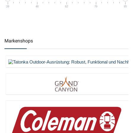
29
46
62
79
95
Markenshops